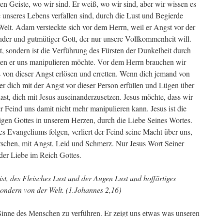
en Geiste, wo wir sind. Er weiß, wo wir sind, aber wir wissen es
ge unseres Lebens verfallen sind, durch die Lust und Begierde
Welt. Adam versteckte sich vor dem Herrn, weil er Angst vor der
bender und gutmütiger Gott, der nur unsere Vollkommenheit will.
t, sondern ist die Verführung des Fürsten der Dunkelheit durch
nen er uns manipulieren möchte. Vor dem Herrn brauchen wir
s von dieser Angst erlösen und erretten. Wenn dich jemand von
er dich mit der Angst vor dieser Person erfüllen und Lügen über
ast, dich mit Jesus auseinanderzusetzen. Jesus möchte, dass wir
 Feind uns damit nicht mehr manipulieren kann. Jesus ist die
igen Gottes in unserem Herzen, durch die Liebe Seines Wortes.
s Evangeliums folgen, verliert der Feind seine Macht über uns,
rschen, mit Angst, Leid und Schmerz. Nur Jesus Wort Seiner
 der Liebe im Reich Gottes.
ist, des Fleisches Lust und der Augen Lust und hoffärtiges
 sondern von der Welt. (1.Johannes 2,16)
Sinne des Menschen zu verführen. Er zeigt uns etwas was unseren