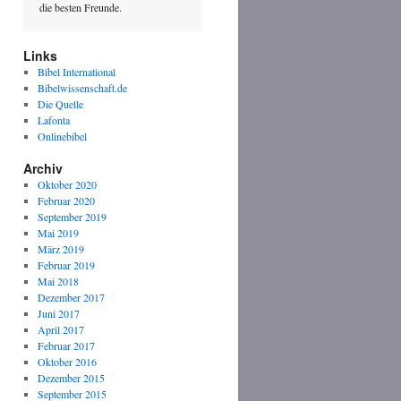
die besten Freunde.
Links
Bibel International
Bibelwissenschaft.de
Die Quelle
Lafonta
Onlinebibel
Archiv
Oktober 2020
Februar 2020
September 2019
Mai 2019
März 2019
Februar 2019
Mai 2018
Dezember 2017
Juni 2017
April 2017
Februar 2017
Oktober 2016
Dezember 2015
September 2015