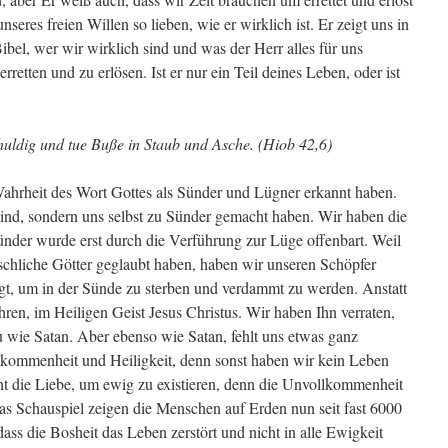
nseres freien Willen so lieben, wie er wirklich ist. Er zeigt uns in
ibel, wer wir wirklich sind und was der Herr alles für uns
erretten und zu erlösen. Ist er nur ein Teil deines Leben, oder ist
uldig und tue Buße in Staub und Asche. (Hiob 42,6)
Wahrheit des Wort Gottes als Sünder und Lügner erkannt haben.
sind, sondern uns selbst zu Sünder gemacht haben. Wir haben die
ünder wurde erst durch die Verführung zur Lüge offenbart. Weil
nschliche Götter geglaubt haben, haben wir unseren Schöpfer
gt, um in der Sünde zu sterben und verdammt zu werden. Anstatt
hren, im Heiligen Geist Jesus Christus. Wir haben Ihn verraten,
u wie Satan. Aber ebenso wie Satan, fehlt uns etwas ganz
llkommenheit und Heiligkeit, denn sonst haben wir kein Leben
t die Liebe, um ewig zu existieren, denn die Unvollkommenheit
as Schauspiel zeigen die Menschen auf Erden nun seit fast 6000
dass die Bosheit das Leben zerstört und nicht in alle Ewigkeit