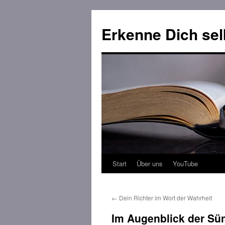
Erkenne Dich sel
Start
Über uns
YouTube
Zum
Inhalt
←
Dein Richter im Wort der Wahrheit
springen
Im Augenblick der Sü