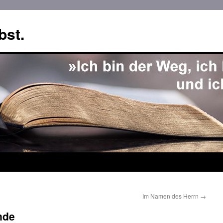
bst.
Im Namen des Herrn
→
nde