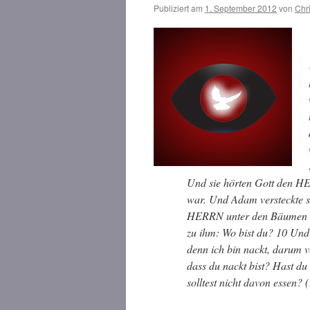
Publiziert am
1. September 2012
von
Chr
Und sie hörten Gott den HE
war. Und Adam versteckte s
HERRN unter den Bäumen i
zu ihm: Wo bist du? 10 Und 
denn ich bin nackt, darum v
dass du nackt bist? Hast du
solltest nicht davon essen? 