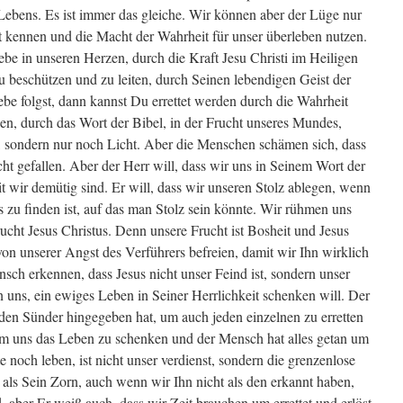
ebens. Es ist immer das gleiche. Wir können aber der Lüge nur
 kennen und die Macht der Wahrheit für unser überleben nutzen.
iebe in unseren Herzen, durch die Kraft Jesu Christi im Heiligen
u beschützen und zu leiten, durch Seinen lebendigen Geist der
e folgst, dann kannst Du errettet werden durch die Wahrheit
en, durch das Wort der Bibel, in der Frucht unseres Mundes,
r, sondern nur noch Licht. Aber die Menschen schämen sich, dass
t gefallen. Aber der Herr will, dass wir uns in Seinem Wort der
 wir demütig sind. Er will, dass wir unseren Stolz ablegen, wenn
ns zu finden ist, auf das man Stolz sein könnte. Wir rühmen uns
rucht Jesus Christus. Denn unsere Frucht ist Bosheit und Jesus
 von unserer Angst des Verführers befreien, damit wir Ihn wirklich
sch erkennen, dass Jesus nicht unser Feind ist, sondern unser
n uns, ein ewiges Leben in Seiner Herrlichkeit schenken will. Der
eden Sünder hingegeben hat, um auch jeden einzelnen zu erretten
, um uns das Leben zu schenken und der Mensch hat alles getan um
e noch leben, ist nicht unser verdienst, sondern die grenzenlose
r als Sein Zorn, auch wenn wir Ihn nicht als den erkannt haben,
d, aber Er weiß auch, dass wir Zeit brauchen um errettet und erlöst