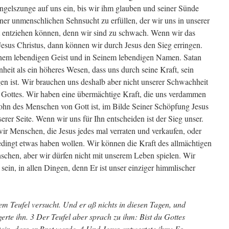
Engelszunge auf uns ein, bis wir ihm glauben und seiner Sünde
einer unmenschlichen Sehnsucht zu erfüllen, der wir uns in unserer
t entziehen können, denn wir sind zu schwach. Wenn wir das
Jesus Christus, dann können wir durch Jesus den Sieg erringen.
inem lebendigen Geist und in Seinem lebendigen Namen. Satan
nheit als ein höheres Wesen, dass uns durch seine Kraft, sein
gen ist. Wir brauchen uns deshalb aber nicht unserer Schwachheit
e Gottes. Wir haben eine übermächtige Kraft, die uns verdammen
Lohn des Menschen von Gott ist, im Bilde Seiner Schöpfung Jesus
erer Seite. Wenn wir uns für Ihn entscheiden ist der Sieg unser.
 wir Menschen, die Jesus jedes mal verraten und verkaufen, oder
dingt etwas haben wollen. Wir können die Kraft des allmächtigen
hen, aber wir dürfen nicht mit unserem Leben spielen. Wir
 sein, in allen Dingen, denn Er ist unser einziger himmlischer
em Teufel versucht. Und er aß nichts in diesen Tagen, und
gerte ihn. 3 Der Teufel aber sprach zu ihm: Bist du Gottes
tein, dass er Brot werde. 4 Und Jesus antwortete ihm: Es