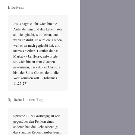
Bibelvers
Jesus sagte zu ihr: »Ich bin die 
Auferstehung und das Leben. Wer 
an mich glaubt, wird leben, auch 
wenn er stirbt. Er wird ewig leben, 
weil er an mich geglaubt hat, und 
niemals sterben. Glaubst du das, 
Marta?« »Ja, Herr«, antwortete 
sie. »Ich bin zu dem Glauben 
gekommen, dass du der Christus 
bist, der Sohn Gottes, der in die 
Welt kommen soll.« (Johannes 
11,25-27)
Sprüche für den Tag
Sprüche 17: 9 Großzügig zu sein 
gegenüber den Fehlern eines 
anderen hält die Liebe lebendig; 
das ständige Reden darüber trennt 