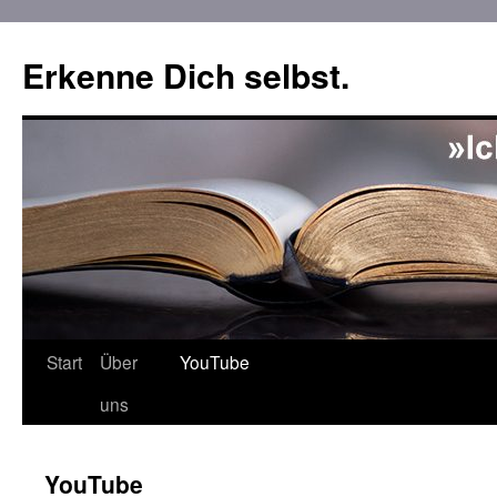
Erkenne Dich selbst.
Zum
Start
Über
YouTube
Inhalt
uns
springen
YouTube