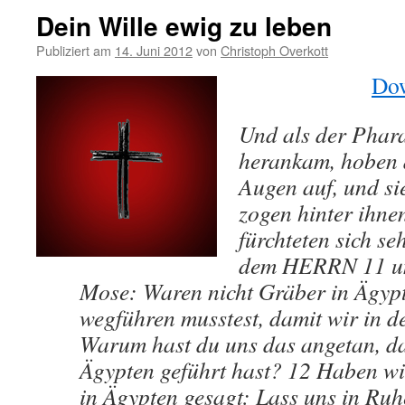
Dein Wille ewig zu leben
Publiziert am
14. Juni 2012
von
Christoph Overkott
Dow
Und als der Phar
herankam, hoben d
Augen auf, und si
zogen hinter ihnen
fürchteten sich se
dem HERRN 11 un
Mose: Waren nicht Gräber in Ägypt
wegführen musstest, damit wir in d
Warum hast du uns das angetan, da
Ägypten geführt hast? 12 Haben wir
in Ägypten gesagt: Lass uns in Ruh