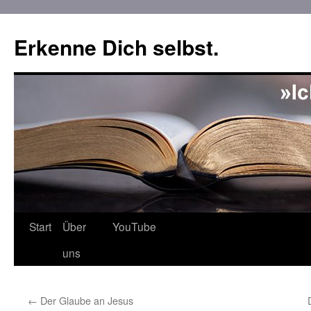
Erkenne Dich selbst.
Zum
Start
Über
YouTube
Inhalt
uns
springen
←
Der Glaube an Jesus