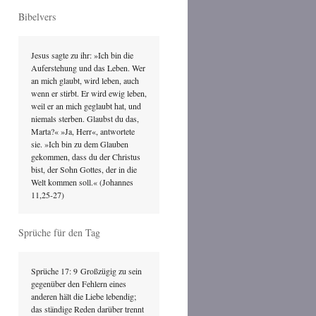
Bibelvers
Jesus sagte zu ihr: »Ich bin die 
Auferstehung und das Leben. Wer 
an mich glaubt, wird leben, auch 
wenn er stirbt. Er wird ewig leben, 
weil er an mich geglaubt hat, und 
niemals sterben. Glaubst du das, 
Marta?« »Ja, Herr«, antwortete 
sie. »Ich bin zu dem Glauben 
gekommen, dass du der Christus 
bist, der Sohn Gottes, der in die 
Welt kommen soll.« (Johannes 
11,25-27)
Sprüche für den Tag
Sprüche 17: 9 Großzügig zu sein 
gegenüber den Fehlern eines 
anderen hält die Liebe lebendig; 
das ständige Reden darüber trennt 