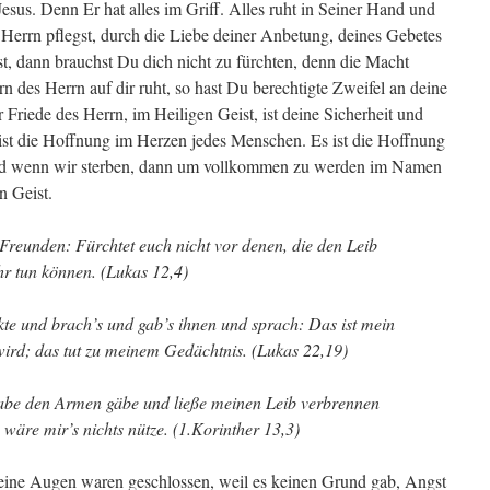
Jesus. Denn Er hat alles im Griff. Alles ruht in Seiner Hand und
errn pflegst, durch die Liebe deiner Anbetung, deines Gebetes
t, dann brauchst Du dich nicht zu fürchten, denn die Macht
rn des Herrn auf dir ruht, so hast Du berechtigte Zweifel an deine
 Friede des Herrn, im Heiligen Geist, ist deine Sicherheit und
t ist die Hoffnung im Herzen jedes Menschen. Es ist die Hoffnung
und wenn wir sterben, dann um vollkommen zu werden im Namen
n Geist.
Freunden: Fürchtet euch nicht vor denen, die den Leib
hr tun können. (Lukas 12,4)
te und brach’s und gab’s ihnen und sprach: Das ist mein
wird; das tut zu meinem Gedächtnis. (Lukas 22,19)
abe den Armen gäbe und ließe meinen Leib verbrennen
o wäre mir’s nichts nütze. (1.Korinther 13,3)
 Seine Augen waren geschlossen, weil es keinen Grund gab, Angst