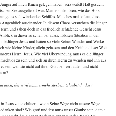
 Jünger auf ihren Knien gelegen haben, verzweifelt Halt gesucht
ischen See ausgeliefert war. Man konnte hören, wie das Holz
ehung des sich windenden Schiffes. Manches mal so laut, dass
 Augenblick auseinander. In diesem Chaos versuchten die Jünger
errn und sahen doch in das friedlich schlafende Gesicht Jesus.
blick in dieser so scheinbar aussichtslosen Situation in den
 die Jünger Jesus und hatten so viele Seiner Wunder und Werke
ch wie kleine Kinder, allein gelassen und den Kräften dieser Welt
unseres Herrn, Jesus. Wie viel Überwindung muss es die Jünger
, machtlos zu sein und sich an ihren Herrn zu wenden und Ihn aus
cken, weil sie nicht auf ihren Glauben vertrauten und nicht
errn?
 an mich, der wird nimmermehr sterben. Glaubst du das?
n in Jesus zu erschüttern, wenn Seine Wege nicht unsere Wege
edanken sind? Wie groß und fest muss unser Glaube sein, damit
t im Angesicht des eigenen Todes? Können wir den Kelch Jesu