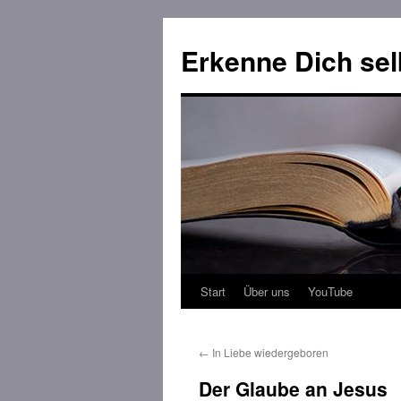
Erkenne Dich sel
Start
Über uns
YouTube
Zum
Inhalt
←
In Liebe wiedergeboren
springen
Der Glaube an Jesus