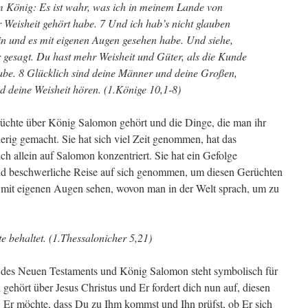
 König: Es ist wahr, was ich in meinem Lande von
 Weisheit gehört habe. 7 Und ich hab’s nicht glauben
in und es mit eigenen Augen gesehen habe. Und siehe,
r gesagt. Du hast mehr Weisheit und Güter, als die Kunde
abe. 8 Glücklich sind deine Männer und deine Großen,
und deine Weisheit hören. (1.Könige 10,1-8)
rüchte über König Salomon gehört und die Dinge, die man ihr
ierig gemacht. Sie hat sich viel Zeit genommen, hat das
sich allein auf Salomon konzentriert. Sie hat ein Gefolge
nd beschwerliche Reise auf sich genommen, um diesen Gerüchten
e mit eigenen Augen sehen, wovon man in der Welt sprach, um zu
e behaltet. (1.Thessalonicher 5,21)
n des Neuen Testaments und König Salomon steht symbolisch für
 gehört über Jesus Christus und Er fordert dich nun auf, diesen
 Er möchte, dass Du zu Ihm kommst und Ihn prüfst, ob Er sich