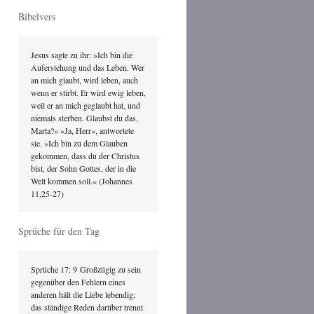
Bibelvers
Jesus sagte zu ihr: »Ich bin die 
Auferstehung und das Leben. Wer 
an mich glaubt, wird leben, auch 
wenn er stirbt. Er wird ewig leben, 
weil er an mich geglaubt hat, und 
niemals sterben. Glaubst du das, 
Marta?« »Ja, Herr«, antwortete 
sie. »Ich bin zu dem Glauben 
gekommen, dass du der Christus 
bist, der Sohn Gottes, der in die 
Welt kommen soll.« (Johannes 
11,25-27)
Sprüche für den Tag
Sprüche 17: 9 Großzügig zu sein 
gegenüber den Fehlern eines 
anderen hält die Liebe lebendig; 
das ständige Reden darüber trennt 