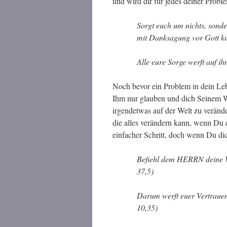
und wird dir für jedes deiner Pro
Sorgt euch um nichts, sonde
mit Danksagung vor Gott ku
Alle eure Sorge werft auf ih
Noch bevor ein Problem in dein Leb
Ihm nur glauben und dich Seinem W
irgendetwas auf der Welt zu verände
die alles verändern kann, wenn Du di
einfacher Schritt, doch wenn Du di
Befiehl dem HERRN deine W
37,5)
Darum werft euer Vertrauen
10,35)