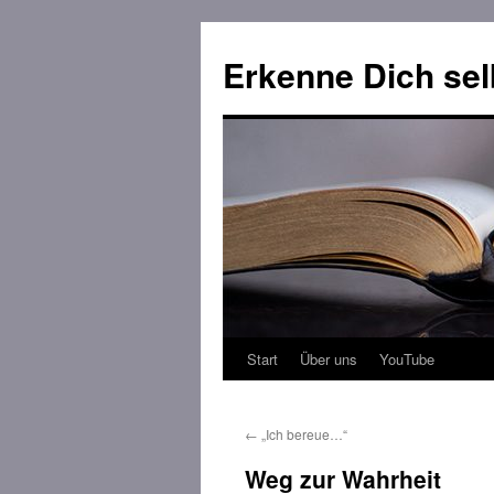
Erkenne Dich sel
Start
Über uns
YouTube
Zum
Inhalt
←
„Ich bereue…“
springen
Weg zur Wahrheit