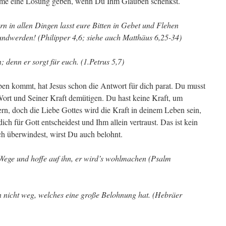
bleme eine Lösung geben, wenn Du Ihm Glauben schenkst.
rn in allen Dingen lasst eure Bitten in Gebet und Flehen
ndwerden! (Philipper 4,6; siehe auch Matthäus 6,25-34)
n; denn er sorgt für euch. (1.Petrus 5,7)
en kommt, hat Jesus schon die Antwort für dich parat. Du musst
ort und Seiner Kraft demütigen. Du hast keine Kraft, um
rn, doch die Liebe Gottes wird die Kraft in deinem Leben sein,
ch für Gott entscheidest und Ihm allein vertraust. Das ist kein
ch überwindest, wirst Du auch belohnt.
ege und hoffe auf ihn, er wird’s wohlmachen (Psalm
 nicht weg, welches eine große Belohnung hat. (Hebräer