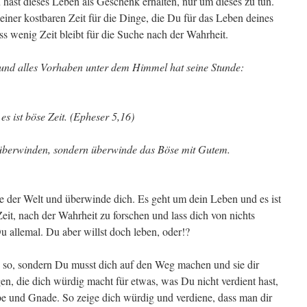
u hast dieses Leben als Geschenk erhalten, nur um dieses zu tun.
einer kostbaren Zeit für die Dinge, die Du für das Leben deines
s wenig Zeit bleibt für die Suche nach der Wahrheit.
t, und alles Vorhaben unter dem Himmel hat seine Stunde:
es ist böse Zeit. (Epheser 5,16)
 überwinden, sondern überwinde das Böse mit Gutem.
ie der Welt und überwinde dich. Es geht um dein Leben und es ist
it, nach der Wahrheit zu forschen und lass dich von nichts
 allemal. Du aber willst doch leben, oder!?
ch so, sondern Du musst dich auf den Weg machen und sie dir
en, die dich würdig macht für etwas, was Du nicht verdient hast,
e und Gnade. So zeige dich würdig und verdiene, dass man dir